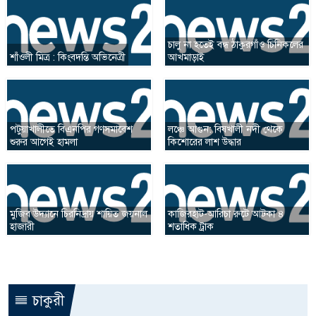
চালু না হতেই বন্ধ ঠাকুরগাঁও চিনিকলের
শাঁওলী মিত্র : কিংবদন্তি অভিনেত্রী
আখমাড়াই
পটুয়াখালীতে বিএনপির গণসমাবেশ
লঞ্চে আগুন: বিষখালী নদী থেকে
শুরুর আগেই হামলা
কিশোরের লাশ উদ্ধার
মুজিব উদ্যানে চিরনিদ্রায় শায়িত জয়নাল
কাজিরহাট-আরিচা রুটে আটকা ৪
হাজারী
শতাধিক ট্রাক
চাকুরী