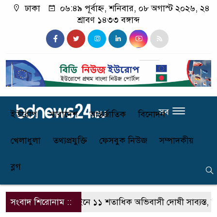
ঢাকা
০৬:৪৯ পূর্বাহ্ন, শনিবার, ০৮ অগাস্ট ২০২৬, ২৪
শ্রাবণ ১৪৩৩ বঙ্গাব্দ
সব
ইউরোপ
সারাদেশ
আন্তর্জাতিক
বিনোদন
খেলাধুলা
তথ্যপ্রযুক্তি
ফেসবুক নিউজ
সম্পাদকীয়
ব্লগ
যের নতুন আইনে ১১ শতাধিক অভিবাসী দোষী সাব্যস্ত, বিতর্কে মানবাধিক
সংবাদ শিরোনাম ::