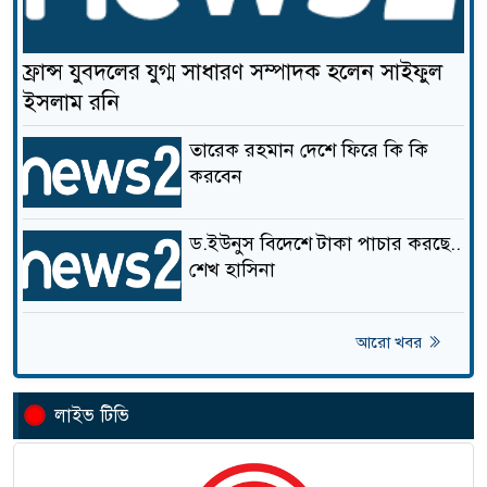
ওসমানীনগরে বাসি মিষ্টি বিক্রির
ফ্রান্স যুবদলের যুগ্ম সাধারণ সম্পাদক হলেন সাইফুল
১৯
অভিযোগে বনফুলকে ৫০ হাজার
ইসলাম রনি
টাকা জরিমানা
তারেক রহমান দেশে ফিরে কি কি
ওমানে নিখোঁজ কন্টেন্ট ক্রিয়েটরের
করবেন
২০
চারদিন পর মিলল গলিত লাশ
ড.ইউনুস বিদেশে টাকা পাচার করছে..
শেখ হাসিনা
আরো খবর
লাইভ টিভি