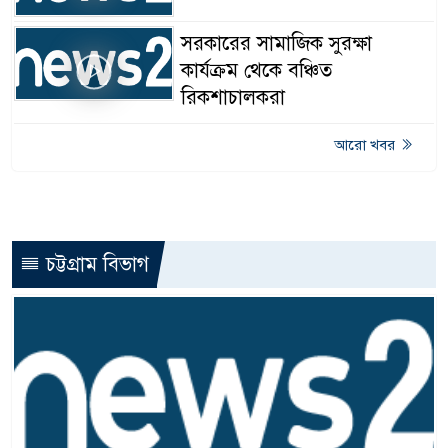
সরকারের সামাজিক সুরক্ষা
কার্যক্রম থেকে বঞ্চিত
রিকশাচালকরা
আরো খবর
চট্টগ্রাম বিভাগ