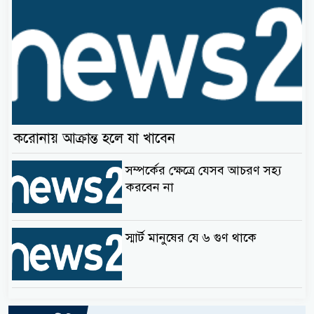
করোনায় আক্রান্ত হলে যা খাবেন
সম্পর্কের ক্ষেত্রে যেসব আচরণ সহ্য
করবেন না
স্মার্ট মানুষের যে ৬ গুণ থাকে