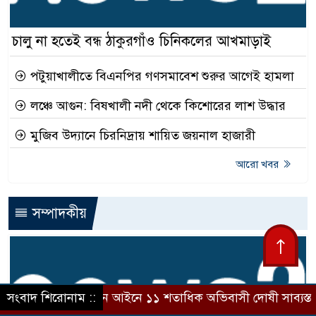
চালু না হতেই বন্ধ ঠাকুরগাঁও চিনিকলের আখমাড়াই
পটুয়াখালীতে বিএনপির গণসমাবেশ শুরুর আগেই হামলা
লঞ্চে আগুন: বিষখালী নদী থেকে কিশোরের লাশ উদ্ধার
মুজিব উদ্যানে চিরনিদ্রায় শায়িত জয়নাল হাজারী
আরো খবর
সম্পাদকীয়
জ্যের নতুন আইনে ১১ শতাধিক অভিবাসী দোষী সাব্যস্ত, বিতর্কে মানবা
সংবাদ শিরোনাম ::