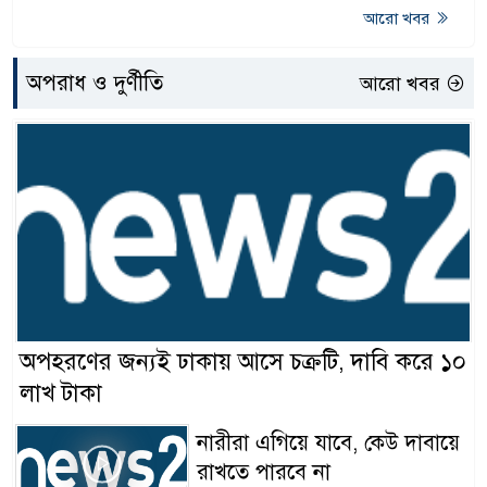
আরো খবর
অপরাধ ও দুর্ণীতি
আরো খবর
অপহরণের জন্যই ঢাকায় আসে চক্রটি, দাবি করে ১০
লাখ টাকা
নারীরা এগিয়ে যাবে, কেউ দাবায়ে
রাখতে পারবে না