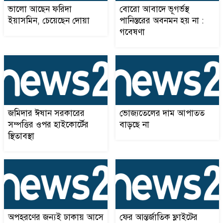
ভালো আছেন ফরিদা
বোরো আবাদে ভূগর্ভস্থ
ইয়াসমিন, চেয়েছেন দোয়া
পানিস্তরের অবনমন হয় না :
গবেষণা
নকশী বাংলা ফাউন্ডেশনএর
১০
মাসব্যাপী বৃক্ষরোপণ
Bangladesh’s Bright Face
১১
on the Global Stage: The
Extraordinary Journey of
জমিদার ঈষান সরকারের
ভোজ্যতেলের দাম আপাতত
Farid Ahammad Rony
সম্পত্তির ওপর হাইকোর্টের
বাড়ছে না
স্থিতাবস্থা
জার্মানির, ব্রেমেন বিশ্ববিদ্যালয়ের
১২
স্টুডেন্ট কাউন্সিলে বাংলাদেশি
শিক্ষার্থীদের জয়
বিশ্বমঞ্চে বাংলাদেশের ফরিদ
১৩
আহাম্মদ রনির অনন্য অভিযাত্রা
অপহরণের জন্যই ঢাকায় আসে
ফের আন্তর্জাতিক ফ্লাইটের