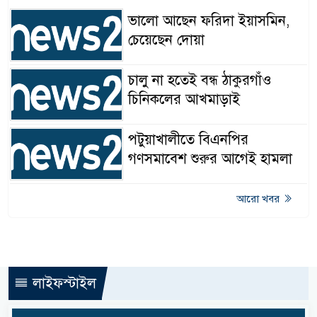
ভালো আছেন ফরিদা ইয়াসমিন,
চেয়েছেন দোয়া
চালু না হতেই বন্ধ ঠাকুরগাঁও
চিনিকলের আখমাড়াই
পটুয়াখালীতে বিএনপির
গণসমাবেশ শুরুর আগেই হামলা
আরো খবর
লাইফস্টাইল