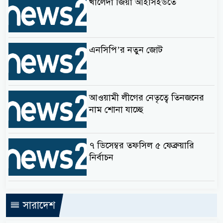
খালেদা জিয়া আইসিইউতে
এনসিপি’র নতুন জোট
আওয়ামী লীগের নেতৃত্বে তিনজনের
নাম শোনা যাচ্ছে
৭ ডিসেম্বর তফসিল ৫ ফেব্রুয়ারি
নির্বাচন
সারাদেশ