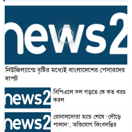
নিউজিল্যান্ডে বৃষ্টির মধ্যেই বাংলাদেশের পেসারদের
দাপট
বিপিএলে দল গড়তে কে কত খরচ
করল
রোনালদোরা ম্যাচ শেষে ‘দৌড়ে
পালান’, অভিযোগ কিংবদন্তির