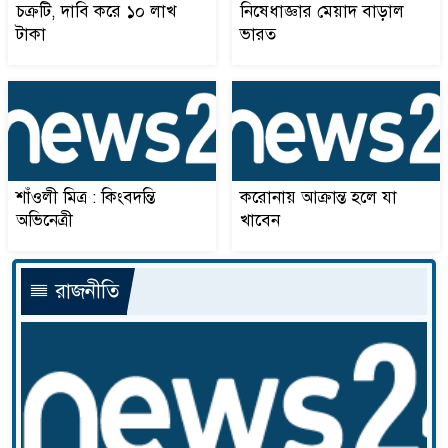
চক্রটি, দাবি করে ১০ লাখ
নিষেধাজ্ঞার মেয়াদ বাড়াল
চ্যানেল এস-এর দুই বছর
টাকা
ভারত
১৪
লিয়ান্নার স্মরণে ভিন্যু-সুর-সেনে
১৫
মানববন্ধন : ন্যায়বিচারের দাবিতে
সোচ্চার SAF
শাঁওলী মিত্র : কিংবদন্তি
করোনায় আক্রান্ত হলে যা
বেতন-ভাতা পরিশোধের দাবিতে
অভিনেত্রী
খাবেন
১৬
জনকণ্ঠ ভবনের সামনে অবস্থান ও
বিক্ষোভ
রাজনীতি
জাতীয় বাজেটে প্রবাসীদের
১৭
প্রত্যাশা…তাইজুল ফয়েজ
আপা ডাকায় নয়, বাসি মিষ্টি
১৮
ওসমানীনগরে বনফুলকে জরিমানা
ইউএনও’র দাবী