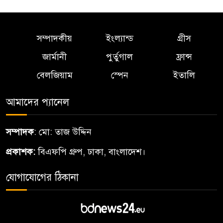
৫
বাংলাদেশের হৃদপিণ্ড…শাহ আলম
সম্পাদকীয়
ইংল্যান্ড
গ্রীস
Dalton Zahir Appointed as
৬
Global Ambassador for Skål
জার্মানী
পুর্তুগাল
ফ্রান্স
International Alto Valle in
বেলজিয়াম
স্পেন
ইতালি
Argentina
আমাদের প্যানেল
বিশ্বমঞ্চে বাংলাদেশের ডালটন
৭
জহিরআর্জেন্টিনার স্কাল
সম্পাদক
: মো: তাজ উদ্দিন
ইন্টারন্যাশনালের দূত
প্রকাশক:
বিএফপি গ্রুপ, ঢাকা, বাংলাদেশ।
শাহ জালাল (র.)মাজার: আরিফ,
৮
যোগাযোগের ঠিকানা
মুক্তাদির
নকশী বাংলা ফাউন্ডেশনএর
৯