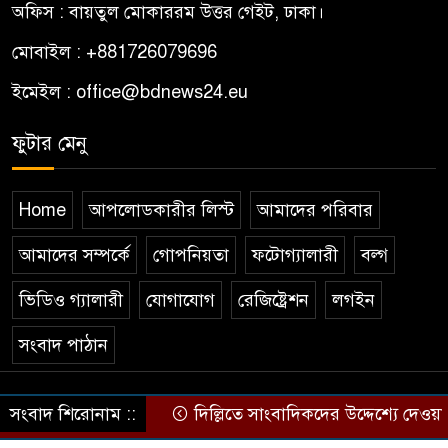
মাসব্যাপী বৃক্ষরোপণ
অফিস : বায়তুল মোকাররম উত্তর গেইট, ঢাকা।
মোবাইল : +881726079696
Bangladesh’s Bright Face on
১০
the Global Stage: The
ইমেইল : office@bdnews24.eu
Extraordinary Journey of
ফুটার মেনু
Farid Ahammad Rony
Home
আপলোডকারীর লিস্ট
আমাদের পরিবার
আমাদের সম্পর্কে
গোপনিয়তা
ফটোগ্যালারী
বল্গ
ভিডিও গ্যালারী
যোগাযোগ
রেজিষ্ট্রেশন
লগইন
সংবাদ পাঠান
© All rights reserved © by bdnews24.eu
সংবাদ শিরোনাম ::
দিল্লিতে সাংবাদিকদের উদ্দেশ্যে দেওয়
Theme Developed BY
ThemesBazar.Com