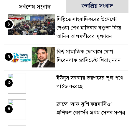
জনপ্রিয় সংবাদ
সর্বশেষ সংবাদ
দিল্লিতে সাংবাদিকদের উদ্দেশ্যে
১
দেওয়া শেখ হাসিনার বক্তৃতা নিয়ে
আনিস আলমগীরের মূল্যায়ন
বিশ্ব সামাজিক ফোরামে যোগ
২
দিবেনসাফ প্রেসিডেন্ট খিয়াং নয়ন
ইউনূস সরকার তরুণদের ভুল পথে
৩
গাইড করেছে
ফ্রান্সে ‘সাফ সুশি ফরমাসিঁও’
৪
প্রশিক্ষণ কোর্সের প্রথম সেশন সম্পন্ন
ঢাকা ক্লাব ফ্রান্সের অভিষেক : ঢাকা