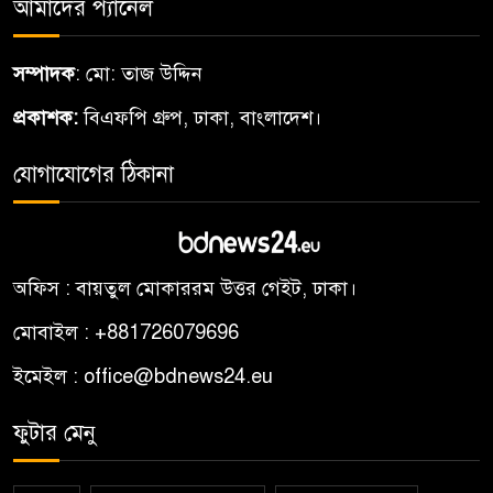
আমাদের প্যানেল
সম্পাদক
: মো: তাজ উদ্দিন
প্রকাশক:
বিএফপি গ্রুপ, ঢাকা, বাংলাদেশ।
যোগাযোগের ঠিকানা
অফিস : বায়তুল মোকাররম উত্তর গেইট, ঢাকা।
মোবাইল : +881726079696
ইমেইল : office@bdnews24.eu
ফুটার মেনু