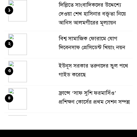
দিল্লিতে সাংবাদিকদের উদ্দেশ্যে
১
দেওয়া শেখ হাসিনার বক্তৃতা নিয়ে
আনিস আলমগীরের মূল্যায়ন
বিশ্ব সামাজিক ফোরামে যোগ
২
দিবেনসাফ প্রেসিডেন্ট খিয়াং নয়ন
ইউনূস সরকার তরুণদের ভুল পথে
৩
গাইড করেছে
ফ্রান্সে ‘সাফ সুশি ফরমাসিঁও’
৪
প্রশিক্ষণ কোর্সের প্রথম সেশন সম্পন্ন
ঢাকা ক্লাব ফ্রান্সের অভিষেক : ঢাকা
৫
বাংলাদেশের হৃদপিণ্ড…শাহ আলম