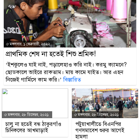
মঙ্গলবার, ১ ফেব্রুয়ারী, ২০২২
প্রাথমিক শেষ না হতেই শিশু শ্রমিক!
‘ইশকুলেও যাই নাই, পড়ালেহাও করি নাই। করমু ক্যামনে?
ছোডকালে ভাইরে রাকতাম। মায় কামে যাইত। আর এহন
নিজেই গার্মিসে কাম করি।’
বিস্তারিত
মঙ্গলবার, ২৮ ডিসেম্বর, ২০২১
মঙ্গলবার, ২৮ ডিসেম্বর, ২০২১
চালু না হতেই বন্ধ ঠাকুরগাঁও
পটুয়াখালীতে বিএনপির
চিনিকলের আখমাড়াই
গণসমাবেশ শুরুর আগেই
হামলা