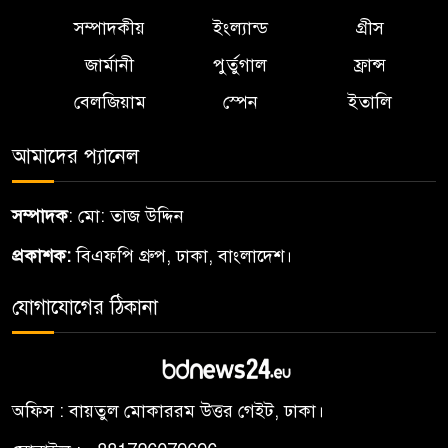
সম্পাদকীয়
ইংল্যান্ড
গ্রীস
Dalton Zahir Appointed as
৬
Global Ambassador for Skål
জার্মানী
পুর্তুগাল
ফ্রান্স
International Alto Valle in
বেলজিয়াম
স্পেন
ইতালি
Argentina
আমাদের প্যানেল
বিশ্বমঞ্চে বাংলাদেশের ডালটন
৭
জহিরআর্জেন্টিনার স্কাল
সম্পাদক
: মো: তাজ উদ্দিন
ইন্টারন্যাশনালের দূত
প্রকাশক:
বিএফপি গ্রুপ, ঢাকা, বাংলাদেশ।
শাহ জালাল (র.)মাজার: আরিফ,
৮
যোগাযোগের ঠিকানা
মুক্তাদির
নকশী বাংলা ফাউন্ডেশনএর
৯
মাসব্যাপী বৃক্ষরোপণ
অফিস : বায়তুল মোকাররম উত্তর গেইট, ঢাকা।