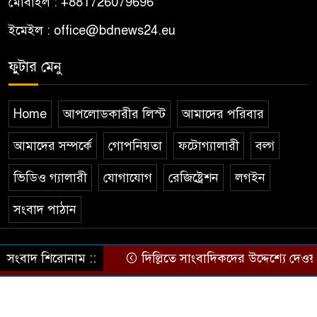
মোবাইল : +881726079696
Bangladesh’s Bright Face on
১০
the Global Stage: The
ইমেইল : office@bdnews24.eu
Extraordinary Journey of
ফুটার মেনু
Farid Ahammad Rony
Home
আপলোডকারীর লিস্ট
আমাদের পরিবার
আমাদের সম্পর্কে
গোপনিয়তা
ফটোগ্যালারী
বল্গ
ভিডিও গ্যালারী
যোগাযোগ
রেজিষ্ট্রেশন
লগইন
সংবাদ পাঠান
© All rights reserved © by bdnews24.eu
সংবাদ শিরোনাম ::
দিল্লিতে সাংবাদিকদের উদ্দেশ্যে দেওয়া
Theme Developed BY
ThemesBazar.Com