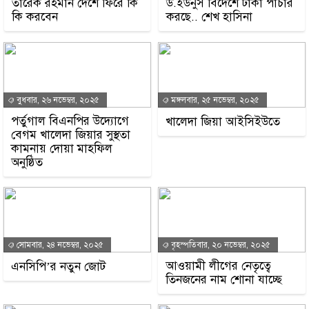
তারেক রহমান দেশে ফিরে কি
ড.ইউনুস বিদেশে টাকা পাচার
কি করবেন
করছে.. শেখ হাসিনা
বুধবার, ২৬ নভেম্বর, ২০২৫
মঙ্গলবার, ২৫ নভেম্বর, ২০২৫
পর্তুগাল বিএনপির উদ্যোগে
খালেদা জিয়া আইসিইউতে
বেগম খালেদা জিয়ার সুস্থতা
কামনায় দোয়া মাহফিল
অনুষ্ঠিত
সোমবার, ২৪ নভেম্বর, ২০২৫
বৃহস্পতিবার, ২০ নভেম্বর, ২০২৫
আওয়ামী লীগের নেতৃত্বে
এনসিপি’র নতুন জোট
তিনজনের নাম শোনা যাচ্ছে