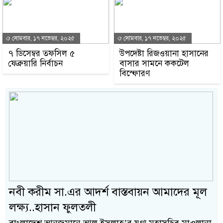
সোমবার, ১৭ নভেম্বর, ২০২৫
সোমবার, ১৭ নভেম্বর, ২০২৫
৭ ডিসেম্বর তফসিল ৫
উপদেষ্টা রিজওয়ানা হাসানের
ফেব্রুয়ারি নির্বাচন
বাসার সামনে ককটেল
বিস্ফোরণ
নবী করীম সা.এর আদর্শ বাস্তবায়ন আমাদের মূল
লক্ষ্য..হাসান ফুলতলী
বাংলাদেশ আনজুমানে আল ইসলাহ’র যুগ্ম মহাসচিব মাওলানা