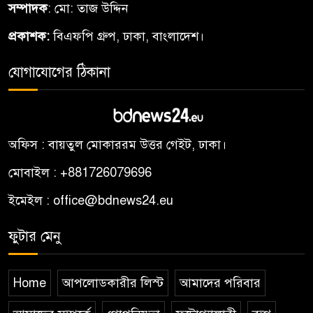
সম্পাদক
: মো: তাজ উদ্দিন
Argentina
প্রকাশক:
বিএফপি গ্রুপ, ঢাকা, বাংলাদেশ।
বিশ্বমঞ্চে বাংলাদেশের ডালটন
৮
যোগাযোগের ঠিকানা
জহিরআর্জেন্টিনার স্কাল
ইন্টারন্যাশনালের দূত
শাহ জালাল (র.)মাজার: আরিফ,
৯
অফিস : বায়তুল মোকাররম উত্তর গেইট, ঢাকা।
মুক্তাদির
মোবাইল : +881726079696
নকশী বাংলা ফাউন্ডেশনএর
ইমেইল : office@bdnews24.eu
১০
মাসব্যাপী বৃক্ষরোপণ
ফুটার মেনু
Home
আপলোডকারীর লিস্ট
আমাদের পরিবার