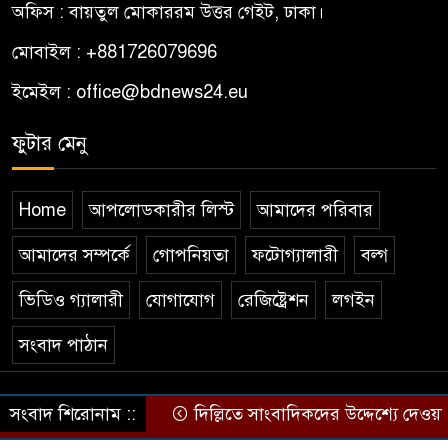
মাসব্যাপী বৃক্ষরোপণ
অফিস : বায়তুল মোকাররম উত্তর গেইট, ঢাকা।
মোবাইল : +881726079696
Bangladesh’s Bright Face on
১০
the Global Stage: The
ইমেইল : office@bdnews24.eu
Extraordinary Journey of
ফুটার মেনু
Farid Ahammad Rony
Home
আপলোডকারীর লিস্ট
আমাদের পরিবার
আমাদের সম্পর্কে
গোপনিয়তা
ফটোগ্যালারী
বল্গ
ভিডিও গ্যালারী
যোগাযোগ
রেজিষ্ট্রেশন
লগইন
সংবাদ পাঠান
© All rights reserved © by bdnews24.eu
সংবাদ শিরোনাম ::
দিল্লিতে সাংবাদিকদের উদ্দেশ্যে দেওয়
Theme Developed BY
ThemesBazar.Com