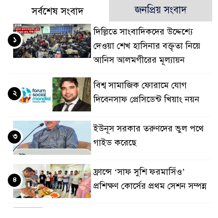
জনপ্রিয় সংবাদ
সর্বশেষ সংবাদ
দিল্লিতে সাংবাদিকদের উদ্দেশ্যে
১
দেওয়া শেখ হাসিনার বক্তৃতা নিয়ে
আনিস আলমগীরের মূল্যায়ন
বিশ্ব সামাজিক ফোরামে যোগ
২
দিবেনসাফ প্রেসিডেন্ট খিয়াং নয়ন
ইউনূস সরকার তরুণদের ভুল পথে
৩
গাইড করেছে
ফ্রান্সে ‘সাফ সুশি ফরমাসিঁও’
৪
প্রশিক্ষণ কোর্সের প্রথম সেশন সম্পন্ন
ঢাকা ক্লাব ফ্রান্সের অভিষেক : ঢাকা