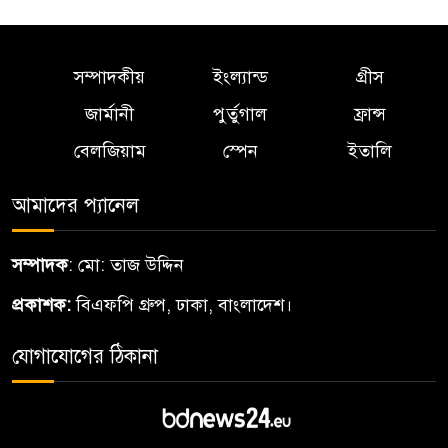
৫
বাংলাদেশের হৃদপিণ্ড…শাহ আলম
সম্পাদকীয়
ইংল্যান্ড
গ্রীস
Dalton Zahir Appointed as
৬
Global Ambassador for Skål
জার্মানী
পুর্তুগাল
ফ্রান্স
International Alto Valle in
বেলজিয়াম
স্পেন
ইতালি
Argentina
আমাদের প্যানেল
বিশ্বমঞ্চে বাংলাদেশের ডালটন
৭
জহিরআর্জেন্টিনার স্কাল
সম্পাদক
: মো: তাজ উদ্দিন
ইন্টারন্যাশনালের দূত
প্রকাশক:
বিএফপি গ্রুপ, ঢাকা, বাংলাদেশ।
শাহ জালাল (র.)মাজার: আরিফ,
৮
যোগাযোগের ঠিকানা
মুক্তাদির
নকশী বাংলা ফাউন্ডেশনএর
৯