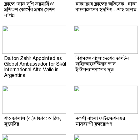
ফ্রান্সে ‘সাফ সুশি ফরমাসিঁও’
ঢাকা ক্লাব ফ্রান্সের অভিষেক : ঢাকা
প্রশিক্ষণ কোর্সের প্রথম সেশন
বাংলাদেশের হৃদপিণ্ড…শাহ আলম
সম্পন্ন
Dalton Zahir Appointed as
বিশ্বমঞ্চে বাংলাদেশের ডালটন
Global Ambassador for Skål
জহিরআর্জেন্টিনার স্কাল
International Alto Valle in
ইন্টারন্যাশনালের দূত
Argentina
শাহ জালাল (র.)মাজার: আরিফ,
নকশী বাংলা ফাউন্ডেশনএর
মুক্তাদির
মাসব্যাপী বৃক্ষরোপণ