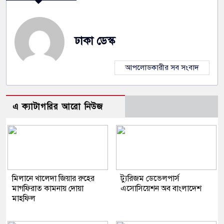
ঢাকা ডেস্ক
আপলোডকারীর সব সংবাদ
এ ক্যাটাগরির আরো নিউজ
মিলানে খালেদা জিয়ার রুহের
ট্যুরিজম ডেভেলপার্স
মাগফিরাত কামনায় দোয়া
এসোসিয়েশন অব বাংলাদেশ
মাহফিল