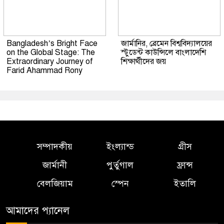
Bangladesh’s Bright Face
জার্মানির, ব্রেমেন বিশ্ববিদ্যালয়ের
on the Global Stage: The
স্টুডেন্ট কাউন্সিলে বাংলাদেশি
Extraordinary Journey of
শিক্ষার্থীদের জয়
Farid Ahammad Rony
সম্পাদকীয়
ইংল্যান্ড
গ্রীস
জার্মানী
পুর্তুগাল
ফ্রান্স
বেলজিয়াম
স্পেন
ইতালি
আমাদের প্যানেল