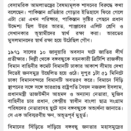
বেসামরিক আমলাতন্ত্রের বৈষম্যমূলক শাসনের বিরুদ্ধে কথা
বলেছেন। পাকিস্তান প্রতিষ্ঠার গোড়ার ইতিহাসে ফিরে গেলে
এটা তো এখন পরিষ্কার, পাকিস্তান সৃষ্টির পেছনে প্রধান
উদ্দেশ্য ছিল উত্তর ভারত, পাঞ্জাবের এলিট শ্রেণি ও
সেখানকার ভূস্বামীদের স্বার্থ রক্ষা করা। ভারতের
মুসলমানদের স্বার্থ রক্ষা হয়ে উঠেছিল গৌণ।
১৯৭১ সালের ১০ জানুয়ারি অবসান ঘটে জাতির দীর্ঘ
প্রতীক্ষার। দিল্লী থেকে বঙ্গবন্ধুকে বহনকারী ব্রিটিশি রাজকীয়
বিমান বাহিনীর কমেট বিমানটি ঢাকার আকাশ সীমায় দেখা
দিতেই জনসমুদ্র উদ্বেলিত হয়ে ওঠে। দুপুর ১টা ৫১ মিনিটে
ঢাকা বিমানবন্দরে বিমানটি অবতরণ করে। বিমানে সিঁড়ি
স্থাপনের সঙ্গে সঙ্গে ভারপ্রাপ্ত রাষ্ট্রপতি সৈয়দ নজরুল ইসলাম,
প্রধানমন্ত্রী তাজউদ্দীন আহমদ ও অন্যান্য নেতারা, মুজিব
বাহিনীর চার প্রধান, কেন্দ্রীয় স্বাধীন বাংলা ছাত্র সংগ্রাম
পরিষদের নেতারাসহ ছুটে যান বঙ্গবন্ধুকে অভ্যর্থনা জানাতে।
সে এক অবিস্মরণীয় ক্ষণ, অভূতপূর্ব মুহূর্ত।
বিমানের সিঁড়িতে দাঁড়িয়ে বঙ্গবন্ধু জনতার মহাসমুদ্রের