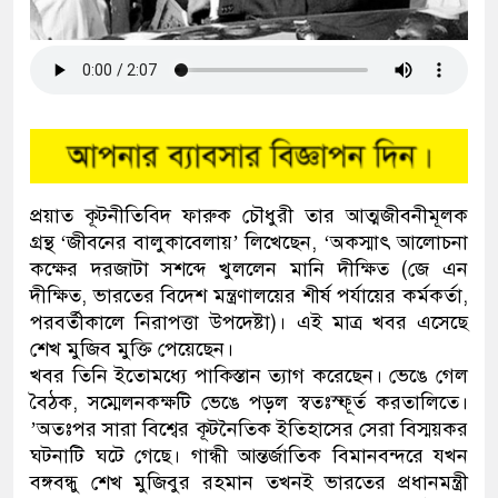
প্রয়াত কূটনীতিবিদ ফারুক চৌধুরী তার আত্মজীবনীমূলক
গ্রন্থ ‘জীবনের বালুকাবেলায়’ লিখেছেন, ‘অকস্মাৎ আলোচনা
কক্ষের দরজাটা সশব্দে খুললেন মানি দীক্ষিত (জে এন
দীক্ষিত, ভারতের বিদেশ মন্ত্রণালয়ের শীর্ষ পর্যায়ের কর্মকর্তা,
পরবর্তীকালে নিরাপত্তা উপদেষ্টা)। এই মাত্র খবর এসেছে
শেখ মুজিব মুক্তি পেয়েছেন।
খবর তিনি ইতোমধ্যে পাকিস্তান ত্যাগ করেছেন। ভেঙে গেল
বৈঠক, সম্মেলনকক্ষটি ভেঙে পড়ল স্বতঃস্ফূর্ত করতালিতে।
’অতঃপর সারা বিশ্বের কূটনৈতিক ইতিহাসের সেরা বিস্ময়কর
ঘটনাটি ঘটে গেছে। গান্ধী আন্তর্জাতিক বিমানবন্দরে যখন
বঙ্গবন্ধু শেখ মুজিবুর রহমান তখনই ভারতের প্রধানমন্ত্রী