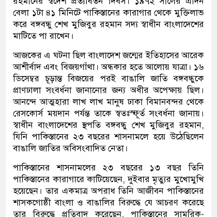
রহমানের স্বদেশ প্রত্যাবর্তন দিবস। ১৯৭২ সালের এদিন
বেলা ১টা ৪১ মিনিটে পাকিস্তানের কারাগার থেকে মুক্তিলাভ
করে বঙ্গবন্ধু শেখ মুজিবুর রহমান সদ্য স্বাধীন বাংলাদেশের
মাটিতে পা রাখেন।
আজকের এ ঘটনা ছিল বাংলাদেশ জন্মের ইতিহাসের আরেক
আশীর্বাদ এবং বিজয়গাঁথা। অন্ধকার হতে আলোয় যাত্রা। ১৬
ডিসেম্বর চূড়ান্ত বিজয়ের পরই বাঙালি জাতি বঙ্গবন্ধুকে
প্রাণঢালা সংবর্ধনা জানানোর জন্য অধীর অপেক্ষায় ছিল।
আনন্দে আত্মহারা লাখ লাখ মানুষ ঢাকা বিমানবন্দর থেকে
রেসকোর্স ময়দান পর্যন্ত তাকে স্বতঃস্ফূর্ত সংবর্ধনা জানায়।
স্বাধীন বাংলাদেশের স্থপতি বঙ্গবন্ধু শেখ মুজিবুর রহমান,
যিনি পাকিস্তানের ২৩ বছরের শাসনামলে হয়ে উঠেছিলেন
বাঙালি জাতির অবিসংবাদিত নেতা।
পাকিস্তানের শাসনামলের ২৩ বছরের ১৩ বছর তিনি
পাকিস্তানের কারাগারে কাটিয়েছেন, দুইবার মৃত্যুর মুখোমুখি
হয়েছেন। তার একমাত্র অপরাধ তিনি আজীবন পাকিস্তানের
শাসকগোষ্ঠী বাংলা ও বাঙালির বিরুদ্ধে যে আচরণ করেছে
তার বিরুদ্ধে প্রতিবাদ করেছেন, পাকিস্তানের সামরিক-