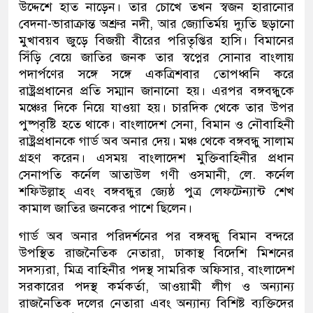
উদ্দেশে হাত নাড়েন। তার চোখে তখন স্বজন হারানোর
বেদনা-ভারাক্রান্ত অশ্রুর নদী, আর জ্যোতির্ময় দ্যুতি ছড়ানো
মুখাবয়ব জুড়ে বিজয়ী বীরের পরিতৃপ্তির হাসি। বিমানের
সিঁড়ি বেয়ে জাতির জনক তার স্বপ্নের সোনার বাংলায়
পদার্পণের সঙ্গে সঙ্গে একত্রিশবার তোপধ্বনি করে
রাষ্ট্রপ্রধানের প্রতি সম্মান জানানো হয়। এরপর বঙ্গবন্ধুকে
মঞ্চের দিকে নিয়ে যাওয়া হয়। চারদিক থেকে তার উপর
পুষ্পবৃষ্টি হতে থাকে। বাংলাদেশ সেনা, বিমান ও নৌবাহিনী
রাষ্ট্রপ্রধানকে গার্ড অব অনার দেয়। মঞ্চ থেকে বঙ্গবন্ধু সালাম
গ্রহণ করেন। এসময় বাংলাদেশ মুক্তিবাহিনীর প্রধান
সেনাপতি কর্নেল আতাউল গণী ওসমানী, লে. কর্নেল
শফিউল্লাহ্ এবং বঙ্গবন্ধুর জ্যেষ্ঠ পুত্র লেফটেন্যান্ট শেখ
কামাল জাতির জনকের পাশে ছিলেন।
গার্ড অব অনার পরিদর্শনের পর বঙ্গবন্ধু বিমান বন্দরে
উপস্থিত রাজনৈতিক নেতারা, ঢাকাস্থ বিদেশি মিশনের
সদস্যরা, মিত্র বাহিনীর পদস্থ সামরিক অফিসার, বাংলাদেশ
সরকারের পদস্থ কর্মকর্তা, আওয়ামী লীগ ও অন্যান্য
রাজনৈতিক দলের নেতারা এবং অন্যান্য বিশিষ্ট ব্যক্তিদের