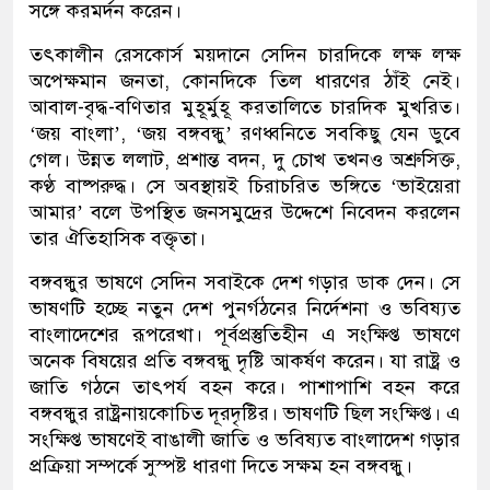
সঙ্গে করমর্দন করেন।
তৎকালীন রেসকোর্স ময়দানে সেদিন চারদিকে লক্ষ লক্ষ
অপেক্ষমান জনতা, কোনদিকে তিল ধারণের ঠাঁই নেই।
আবাল-বৃদ্ধ-বণিতার মুহূর্মুহূ করতালিতে চারদিক মুখরিত।
‘জয় বাংলা’, ‘জয় বঙ্গবন্ধু’ রণধ্বনিতে সবকিছু যেন ডুবে
গেল। উন্নত ললাট, প্রশান্ত বদন, দু চোখ তখনও অশ্রুসিক্ত,
কণ্ঠ বাষ্পরুদ্ধ। সে অবস্থায়ই চিরাচরিত ভঙ্গিতে ‘ভাইয়েরা
আমার’ বলে উপস্থিত জনসমুদ্রের উদ্দেশে নিবেদন করলেন
তার ঐতিহাসিক বক্তৃতা।
বঙ্গবন্ধুর ভাষণে সেদিন সবাইকে দেশ গড়ার ডাক দেন। সে
ভাষণটি হচ্ছে নতুন দেশ পুনর্গঠনের নির্দেশনা ও ভবিষ্যত
বাংলাদেশের রূপরেখা। পূর্বপ্রস্তুতিহীন এ সংক্ষিপ্ত ভাষণে
অনেক বিষয়ের প্রতি বঙ্গবন্ধু দৃষ্টি আকর্ষণ করেন। যা রাষ্ট্র ও
জাতি গঠনে তাৎপর্য বহন করে। পাশাপাশি বহন করে
বঙ্গবন্ধুর রাষ্ট্রনায়কোচিত দূরদৃষ্টির। ভাষণটি ছিল সংক্ষিপ্ত। এ
সংক্ষিপ্ত ভাষণেই বাঙালী জাতি ও ভবিষ্যত বাংলাদেশ গড়ার
প্রক্রিয়া সম্পর্কে সুস্পষ্ট ধারণা দিতে সক্ষম হন বঙ্গবন্ধু।