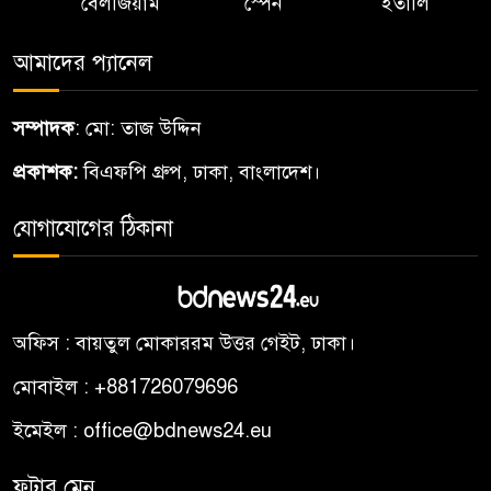
বেলজিয়াম
স্পেন
ইতালি
আমাদের প্যানেল
সম্পাদক
: মো: তাজ উদ্দিন
প্রকাশক:
বিএফপি গ্রুপ, ঢাকা, বাংলাদেশ।
যোগাযোগের ঠিকানা
অফিস : বায়তুল মোকাররম উত্তর গেইট, ঢাকা।
মোবাইল : +881726079696
ইমেইল : office@bdnews24.eu
ফুটার মেনু