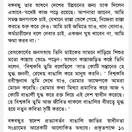
বঙ্গবন্ধু তার ভাষণে দেশের উন্নয়নের জন্য ডাক দিলেন
এভাবে-‘যথেষ্ট কাজ পড়ে রয়েছে। আপনারা জানেন, আমি
সমস্ত জনগণকে চাই, যেখানে রাস্তা ভেঙ্গে গেছে, নিজেরা রাস্তা
করতে শুরু করে দেও। আমি চাই জমিতে যাও, ধান বোনাও,
কর্মচারীদের বলে দেবার চাই, একজন ঘুষ খাবেন না, আমি
ক্ষমা করব না। ’
রেসকোর্সের জনসভায় তিনি মাইকের সামনে দাঁড়িয়ে শিশুর
মতো কান্নায় ভেঙে পড়েন। ভাষণে কান্নাজড়িত কণ্ঠে তিনি
বলেন, ‘বিশ্বকবি তুমি বলেছিলে ‘সাত কোটি সন্তানের হে
মুগ্ধ জননী, রেখেছ বাঙালি করে মানুষ করনি। ’ বিশ্বকবি
রবীন্দ্রনাথ তুমি দেখে যাও, তোমার আক্ষেপকে আমরা
মোচন করেছি। তোমার কথা মিথ্যা প্রমাণিত করে আজ ৭
কোটি বাঙালী যুদ্ধ করে রক্ত দিয়ে এই দেশ স্বাধীন করেছে।
হে বিশ্বকবি তুমি আজ জীবিত থাকলে বাঙালির বীরত্বে মুগ্ধ
হয়ে নতুন কবিতা সৃষ্টি করতে। ’
বঙ্গবন্ধুর স্বদেশ প্রত্যাবর্তন বাঙালি জাতির স্বাধীনতা
সংগ্রামের আরেকটি আলোকিত অধ্যায়। প্রকৃতপক্ষে ১০