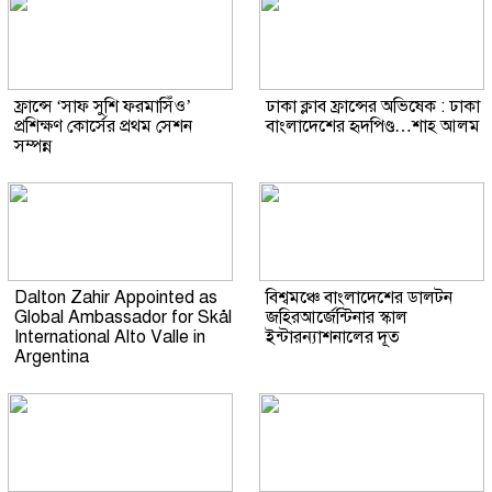
ফ্রান্সে ‘সাফ সুশি ফরমাসিঁও’
ঢাকা ক্লাব ফ্রান্সের অভিষেক : ঢাকা
প্রশিক্ষণ কোর্সের প্রথম সেশন
বাংলাদেশের হৃদপিণ্ড…শাহ আলম
সম্পন্ন
Dalton Zahir Appointed as
বিশ্বমঞ্চে বাংলাদেশের ডালটন
Global Ambassador for Skål
জহিরআর্জেন্টিনার স্কাল
International Alto Valle in
ইন্টারন্যাশনালের দূত
Argentina