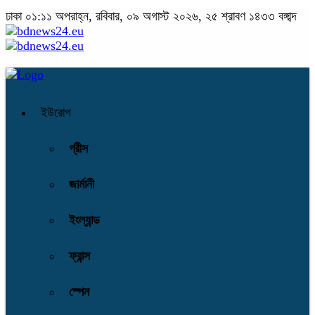
ঢাকা
০১:১১ অপরাহ্ন, রবিবার, ০৯ অগাস্ট ২০২৬, ২৫ শ্রাবণ ১৪৩৩ বঙ্গাব্দ
ইউরোপ
গ্রীস
জার্মানী
ইংল্যান্ড
ফ্রান্স
স্পেন