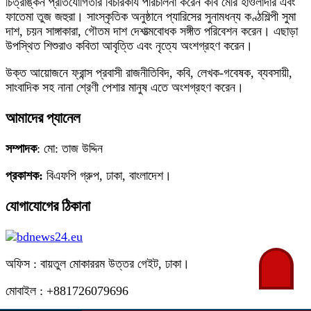
চিত্রাঙ্কন প্রতিযোগিতার বিচারকার্য পরিচালনা করেন কবি মেরি হাওলাদার এবং
ফাতেমা তুজ জহুরা। সাংস্কৃতিক অনুষ্ঠানে প্যারিসের সুনামধন্য কণ্ঠশিল্পী সুমা
দাশ, চয়ন সাঙ্গাকারা, গৌতম দাশ দেশাত্মবোধক সঙ্গীত পরিবেশন করেন। এছাড়া
উপস্থিত শিশুরাও কবিতা আবৃত্তি এবং নৃত্যে অংশগ্রহণ করেন।
উক্ত আয়োজনে ফ্রান্স প্রবাসী রাজনীতিবিদ, কবি, লেখক-গবেষক, ব্যবসায়ী,
সাংবাদিক সহ নানা শ্রেণী পেশার মানুষ এতে অংশগ্রহণ করেন।
আমাদের প্যানেল
সম্পাদক
: মো: তাজ উদ্দিন
প্রকাশক:
বিএফপি গ্রুপ, ঢাকা, বাংলাদেশ।
যোগাযোগের ঠিকানা
অফিস : বায়তুল মোকাররম উত্তর গেইট, ঢাকা।
মোবাইল : +881726079696