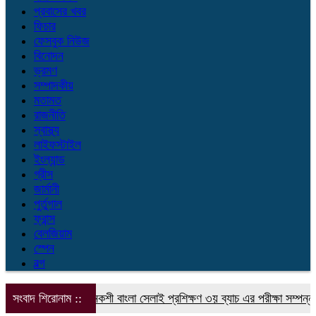
প্রবাসের খবর
ফিচার
ফেসবুক নিউজ
বিনোদন
ভ্রমণ
সম্পাদকীয়
মতামত
রাজনীতি
স্বাস্থ্য
লাইফস্টাইল
ইংল্যান্ড
গ্রীস
জার্মানী
পুর্তুগাল
ফ্রান্স
বেলজিয়াম
স্পেন
বল্গ
সংবাদ শিরোনাম ::
নকশী বাংলা সেলাই প্রশিক্ষণ ৩য় ব্যাচ এর পরীক্ষা সম্পন্ন