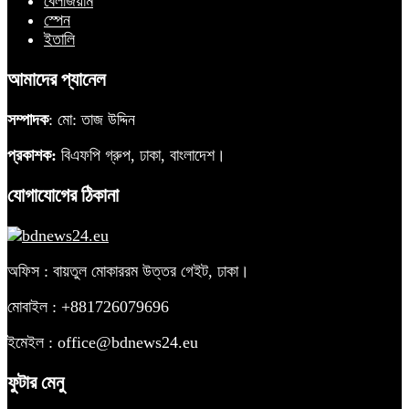
বেলজিয়াম
স্পেন
ইতালি
আমাদের প্যানেল
সম্পাদক
: মো: তাজ উদ্দিন
প্রকাশক:
বিএফপি গ্রুপ, ঢাকা, বাংলাদেশ।
যোগাযোগের ঠিকানা
অফিস : বায়তুল মোকাররম উত্তর গেইট, ঢাকা।
মোবাইল : +881726079696
ইমেইল : office@bdnews24.eu
ফুটার মেনু