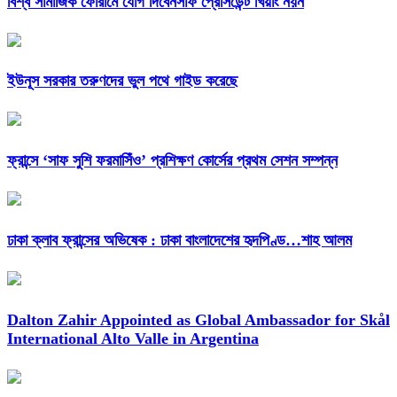
বিশ্ব সামাজিক ফোরামে যোগ দিবেনসাফ প্রেসিডেন্ট খিয়াং নয়ন
ইউনূস সরকার তরুণদের ভুল পথে গাইড করেছে
ফ্রান্সে ‘সাফ সুশি ফরমাসিঁও’ প্রশিক্ষণ কোর্সের প্রথম সেশন সম্পন্ন
ঢাকা ক্লাব ফ্রান্সের অভিষেক : ঢাকা বাংলাদেশের হৃদপিণ্ড…শাহ আলম
Dalton Zahir Appointed as Global Ambassador for Skål
International Alto Valle in Argentina