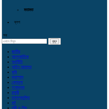
মতামত
ব্লগ
সব
জাতীয়
আন্তর্জাতিক
অর্থনীতি
আইন আদালত
কৃষি
ক্যাম্পাস
খেলাধুলা
গণমাধ্যম
চাকুরী
তথ্যপ্রযুক্তি
ধর্ম
নারী ও শিশু