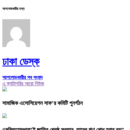
আপলোডকারীর তথ্য
ঢাকা ডেস্ক
আপলোডকারীর সব সংবাদ
এ ক্যাটাগরির আরো নিউজ
সামাজিক এসোসিয়েশন সাফ’র কমিটি পুনর্গঠন
“মুক্তিযোদ্ধারা’ই জাতির শ্রেষ্ঠ সন্তান, তাদের ঋণ শোধ হবার নয়”