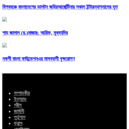
বিশ্বমঞ্চে বাংলাদেশের ডালটন জহিরআর্জেন্টিনার স্কাল ইন্টারন্যাশনালের দূত
শাহ জালাল (র.)মাজার: আরিফ, মুক্তাদির
নকশী বাংলা ফাউন্ডেশনএর মাসব্যাপী বৃক্ষরোপণ
সম্পাদকীয়
ইংল্যান্ড
গ্রীস
জার্মানী
পুর্তুগাল
ফ্রান্স