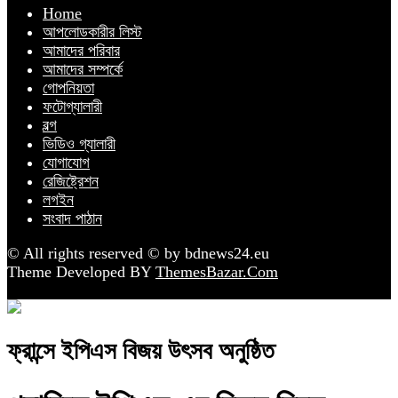
Home
আপলোডকারীর লিস্ট
আমাদের পরিবার
আমাদের সম্পর্কে
গোপনিয়তা
ফটোগ্যালারী
বল্গ
ভিডিও গ্যালারী
যোগাযোগ
রেজিষ্ট্রেশন
লগইন
সংবাদ পাঠান
© All rights reserved © by bdnews24.eu
Theme Developed BY
ThemesBazar.Com
ফ্রান্সে ইপিএস বিজয় উৎসব অনুষ্ঠিত