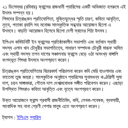
২১ ডিসেম্বর (রবিবার) ফ্রান্সের রাজধানী প্যারিসের একটি অভিজাত হলরুমে এই
উৎসব সম্পন্ন হয়।
শিশুদের চিত্রাঙ্কন প্রতিযোগিতা, মুক্তিযুদ্ধের স্মৃতি চারণ, কবিতা আবৃত্তি,
নৃত্য, পতাকা র‍্যালি সহ মনোজ্ঞ সাংস্কৃতিক সন্ধ্যার আয়োজন ছিলো এ
উৎসবে। বাড়তি আয়োজন হিসেবে ছিলো দেশী স্বাদের পিঠা উৎসব।
ইপিএস কমিউনিটি ইন ফ্রান্সের প্রতিষ্ঠাকালীন সভাপতি এবং বর্তমান স্থায়ী
সদস্য এলান খান চৌধুরীর সভাপতিত্বে, সাধারণ সম্পাদক চৌধুরী মারূফ অমিত
এবং স্থায়ী সদস্য তপন দাশের সঞ্চালনায় ফ্রান্সে বেড়ে ওঠা অসংখ্য বাঙ্গালি
বংশদ্ভূত শিশুরা উৎসবে অংশগ্রহণ করেন।
চিত্রাঙ্কন প্রতিযোগিতার বিচারকার্য পরিচালনা করেন কবি মেরি হাওলাদার এবং
ফাতেমা তুজ জহুরা। সাংস্কৃতিক অনুষ্ঠানে প্যারিসের সুনামধন্য কণ্ঠশিল্পী সুমা
দাশ, চয়ন সাঙ্গাকারা, গৌতম দাশ দেশাত্মবোধক সঙ্গীত পরিবেশন করেন। এছাড়া
উপস্থিত শিশুরাও কবিতা আবৃত্তি এবং নৃত্যে অংশগ্রহণ করেন।
উক্ত আয়োজনে ফ্রান্স প্রবাসী রাজনীতিবিদ, কবি, লেখক-গবেষক, ব্যবসায়ী,
সাংবাদিক সহ নানা শ্রেণী পেশার মানুষ এতে অংশগ্রহণ করেন।
ট্যাগস :
ইপিএস
প্যারিস