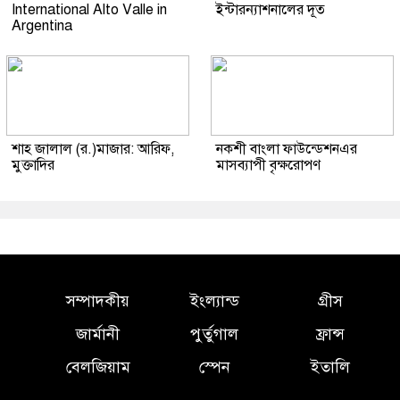
International Alto Valle in
ইন্টারন্যাশনালের দূত
Argentina
শাহ জালাল (র.)মাজার: আরিফ,
নকশী বাংলা ফাউন্ডেশনএর
মুক্তাদির
মাসব্যাপী বৃক্ষরোপণ
সম্পাদকীয়
ইংল্যান্ড
গ্রীস
জার্মানী
পুর্তুগাল
ফ্রান্স
বেলজিয়াম
স্পেন
ইতালি