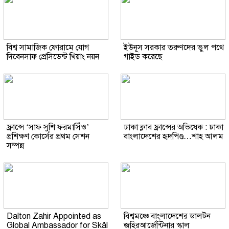
বিশ্ব সামাজিক ফোরামে যোগ
ইউনূস সরকার তরুণদের ভুল পথে
দিবেনসাফ প্রেসিডেন্ট খিয়াং নয়ন
গাইড করেছে
ফ্রান্সে ‘সাফ সুশি ফরমাসিঁও’
ঢাকা ক্লাব ফ্রান্সের অভিষেক : ঢাকা
প্রশিক্ষণ কোর্সের প্রথম সেশন
বাংলাদেশের হৃদপিণ্ড…শাহ আলম
সম্পন্ন
Dalton Zahir Appointed as
বিশ্বমঞ্চে বাংলাদেশের ডালটন
Global Ambassador for Skål
জহিরআর্জেন্টিনার স্কাল