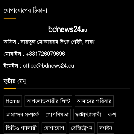
যোগাযোগের ঠিকানা
অফিস : বায়তুল মোকাররম উত্তর গেইট, ঢাকা।
মোবাইল : +881726079696
ইমেইল : office@bdnews24.eu
ফুটার মেনু
Home
আপলোডকারীর লিস্ট
আমাদের পরিবার
আমাদের সম্পর্কে
গোপনিয়তা
ফটোগ্যালারী
বল্গ
ভিডিও গ্যালারী
যোগাযোগ
রেজিষ্ট্রেশন
লগইন