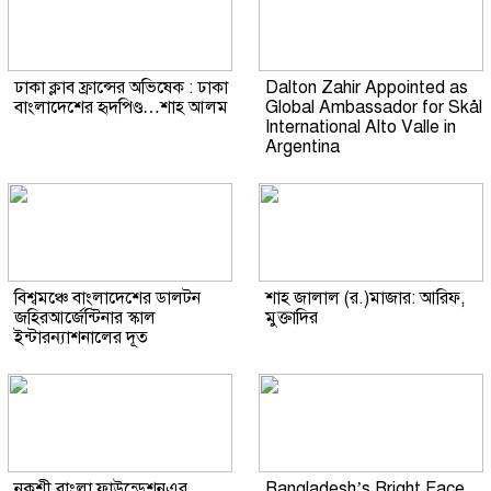
ঢাকা ক্লাব ফ্রান্সের অভিষেক : ঢাকা
Dalton Zahir Appointed as
বাংলাদেশের হৃদপিণ্ড…শাহ আলম
Global Ambassador for Skål
International Alto Valle in
Argentina
বিশ্বমঞ্চে বাংলাদেশের ডালটন
শাহ জালাল (র.)মাজার: আরিফ,
জহিরআর্জেন্টিনার স্কাল
মুক্তাদির
ইন্টারন্যাশনালের দূত
নকশী বাংলা ফাউন্ডেশনএর
Bangladesh’s Bright Face