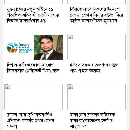
যুক্তরাজ্যের নতুন আইনে ১১
দিল্লিতে সাংবাদিকদের উদ্দেশ্যে
শতাধিক অভিবাসী দোষী সাব্যস্ত,
দেওয়া শেখ হাসিনার বক্তৃতা নিয়ে
বিতর্কে মানবাধিকার প্রশ্ন
আনিস আলমগীরের মূল্যায়ন
বিশ্ব সামাজিক ফোরামে যোগ
ইউনূস সরকার তরুণদের ভুল
দিবেনসাফ প্রেসিডেন্ট খিয়াং নয়ন
পথে গাইড করেছে
ফ্রান্সে ‘সাফ সুশি ফরমাসিঁও’
ঢাকা ক্লাব ফ্রান্সের অভিষেক :
প্রশিক্ষণ কোর্সের প্রথম সেশন
ঢাকা বাংলাদেশের হৃদপিণ্ড…
সম্পন্ন
শাহ আলম