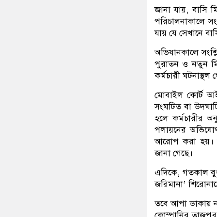
জানা যায়, বাসি ম
পরিচালনাকালে সংশ্
যায় যে সেখানে বাসি
অভিযানকালে সংশ্ল
পুরাতন ও নতুন মি
কর্মচারী ঘটনাস্থ
মোবাইল কোর্ট আই
সংঘটিত বা উদঘাটি
হলে কর্মচারীর অন
পলায়নের অভিযোগসহ 
আরোপ করা হয়। জ
জানা গেছে।
এদিকে, গতকাল বুধ
জরিমানা’ শিরোনাম
তবে আপা ডাকায় না
কোম্পানির তাজপুর 