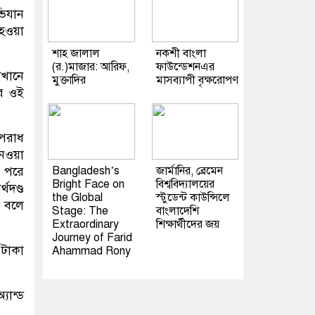
ভিযান
 হওয়া
শাহ জালাল
নকশী বাংলা
(র.)মাজার: আরিফ,
ফাউন্ডেশনএর
েখানে
মুক্তাদির
মাসব্যাপী বৃক্ষরোপণ
পর ওই
অপরাধ
নেওয়া
Bangladesh’s
জার্মানির, ব্রেমেন
। পরে
Bright Face on
বিশ্ববিদ্যালয়ের
থদণ্ড
the Global
স্টুডেন্ট কাউন্সিলে
 বলে
Stage: The
বাংলাদেশি
Extraordinary
শিক্ষার্থীদের জয়
Journey of Farid
 টাকা
Ahammad Rony
যান্ড