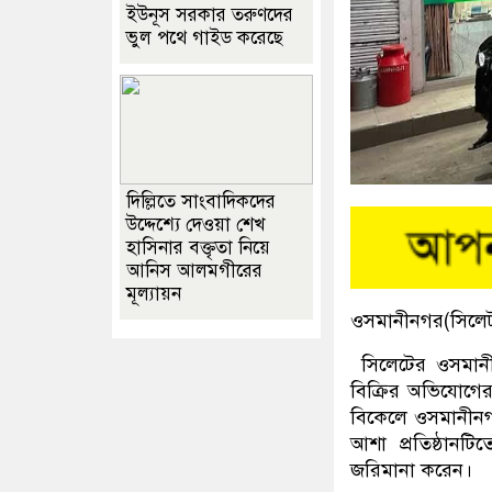
ইউনূস সরকার তরুণদের
ভুল পথে গাইড করেছে
দিল্লিতে সাংবাদিকদের
উদ্দেশ্যে দেওয়া শেখ
হাসিনার বক্তৃতা নিয়ে
আনিস আলমগীরের
মূল্যায়ন
ওসমানীনগর(সিলেট)
সিলেটের ওসমানী
বিক্রির অভিযোগের
বিকেলে ওসমানীনগর 
আশা প্রতিষ্ঠানটি
জরিমানা করেন।