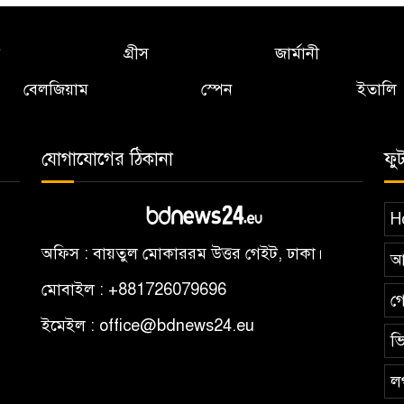
গ্রীস
জার্মানী
বেলজিয়াম
স্পেন
ইতালি
যোগাযোগের ঠিকানা
ফু
H
অফিস : বায়তুল মোকাররম উত্তর গেইট, ঢাকা।
আ
মোবাইল : +881726079696
গ
ইমেইল : office@bdnews24.eu
ভি
ল