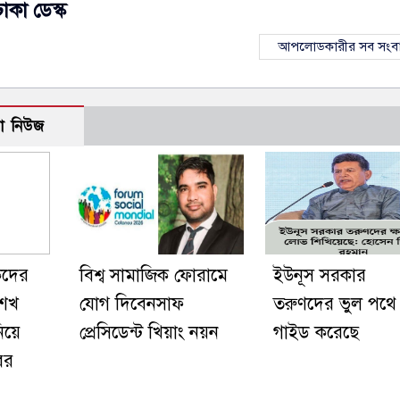
ঢাকা ডেস্ক
আপলোডকারীর সব সংব
ো নিউজ
কদের
বিশ্ব সামাজিক ফোরামে
ইউনূস সরকার
শেখ
যোগ দিবেনসাফ
তরুণদের ভুল পথে
নিয়ে
প্রেসিডেন্ট খিয়াং নয়ন
গাইড করেছে
ের