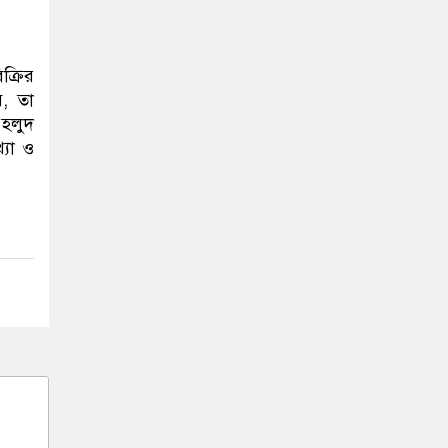
ক্রির
ে, তা
 হলুদ
্যা ও