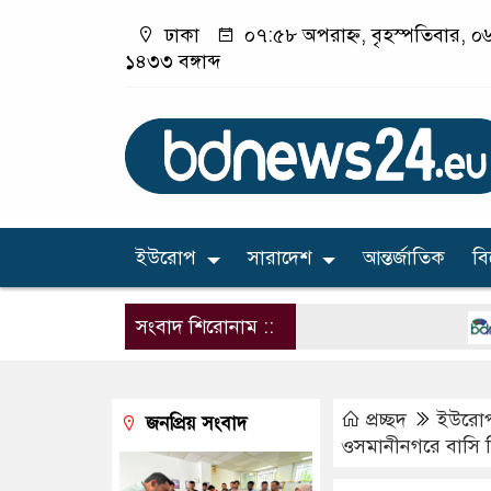
ঢাকা
০৭:৫৮ অপরাহ্ন, বৃহস্পতিবার, ০৬
১৪৩৩ বঙ্গাব্দ
ইউরোপ
সারাদেশ
আন্তর্জাতিক
ব
সংবাদ শিরোনাম ::
দিল্লি
প্রচ্ছদ
ইউরো
জনপ্রিয় সংবাদ
ওসমানীনগরে বাসি ম