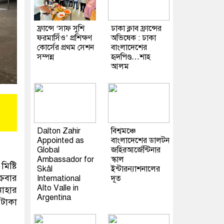
ফ্রান্সে ‘সাফ সুশি
ঢাকা ক্লাব ফ্রান্সের
ফরমাসিঁও’ প্রশিক্ষণ
অভিষেক : ঢাকা
কোর্সের প্রথম সেশন
বাংলাদেশের
সম্পন্ন
হৃদপিণ্ড…শাহ
আলম
Dalton Zahir
বিশ্বমঞ্চে
Appointed as
বাংলাদেশের ডালটন
Global
জহিরআর্জেন্টিনার
Ambassador for
স্কাল
ষ্টি
Skål
ইন্টারন্যাশনালের
্রবার
International
দূত
Alto Valle in
নাহার
Argentina
 টাকা