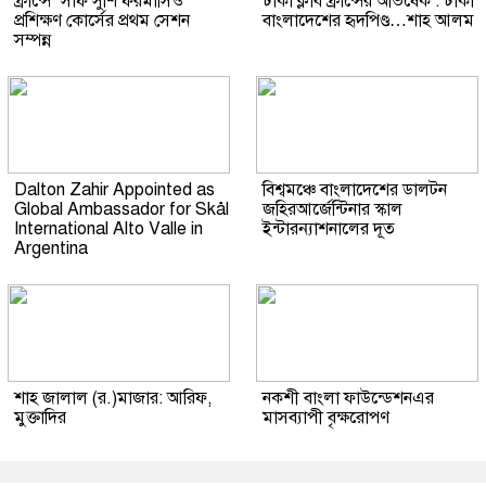
ফ্রান্সে ‘সাফ সুশি ফরমাসিঁও’
ঢাকা ক্লাব ফ্রান্সের অভিষেক : ঢাকা
প্রশিক্ষণ কোর্সের প্রথম সেশন
বাংলাদেশের হৃদপিণ্ড…শাহ আলম
সম্পন্ন
Dalton Zahir Appointed as
বিশ্বমঞ্চে বাংলাদেশের ডালটন
Global Ambassador for Skål
জহিরআর্জেন্টিনার স্কাল
International Alto Valle in
ইন্টারন্যাশনালের দূত
Argentina
শাহ জালাল (র.)মাজার: আরিফ,
নকশী বাংলা ফাউন্ডেশনএর
মুক্তাদির
মাসব্যাপী বৃক্ষরোপণ