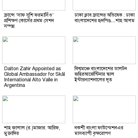
ফ্রান্সে ‘সাফ সুশি ফরমাসিঁও’
ঢাকা ক্লাব ফ্রান্সের অভিষেক : ঢাকা
প্রশিক্ষণ কোর্সের প্রথম সেশন
বাংলাদেশের হৃদপিণ্ড…শাহ আলম
সম্পন্ন
Dalton Zahir Appointed as
বিশ্বমঞ্চে বাংলাদেশের ডালটন
Global Ambassador for Skål
জহিরআর্জেন্টিনার স্কাল
International Alto Valle in
ইন্টারন্যাশনালের দূত
Argentina
শাহ জালাল (র.)মাজার: আরিফ,
নকশী বাংলা ফাউন্ডেশনএর
মুক্তাদির
মাসব্যাপী বৃক্ষরোপণ