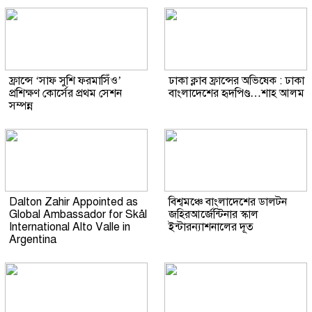
ফ্রান্সে ‘সাফ সুশি ফরমাসিঁও’
ঢাকা ক্লাব ফ্রান্সের অভিষেক : ঢাকা
প্রশিক্ষণ কোর্সের প্রথম সেশন
বাংলাদেশের হৃদপিণ্ড…শাহ আলম
সম্পন্ন
Dalton Zahir Appointed as
বিশ্বমঞ্চে বাংলাদেশের ডালটন
Global Ambassador for Skål
জহিরআর্জেন্টিনার স্কাল
International Alto Valle in
ইন্টারন্যাশনালের দূত
Argentina