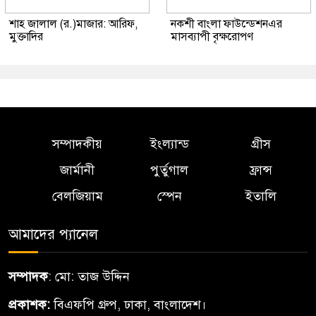
শাহ জালাল (র.)মাজার: আরিফ,
নকশী বাংলা ফাউন্ডেশনএর
মুক্তাদির
মাসব্যাপী বৃক্ষরোপণ
সম্পাদকীয়
ইংল্যান্ড
গ্রীস
জার্মানী
পুর্তুগাল
ফ্রান্স
বেলজিয়াম
স্পেন
ইতালি
আমাদের প্যানেল
সম্পাদক
: মো: তাজ উদ্দিন
প্রকাশক:
বিএফপি গ্রুপ, ঢাকা, বাংলাদেশ।