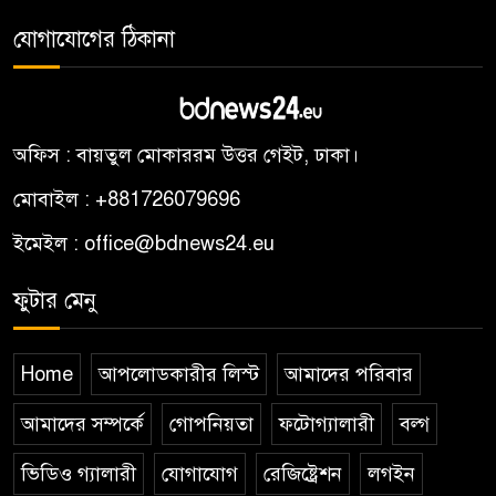
যোগাযোগের ঠিকানা
অফিস : বায়তুল মোকাররম উত্তর গেইট, ঢাকা।
মোবাইল : +881726079696
ইমেইল : office@bdnews24.eu
ফুটার মেনু
Home
আপলোডকারীর লিস্ট
আমাদের পরিবার
আমাদের সম্পর্কে
গোপনিয়তা
ফটোগ্যালারী
বল্গ
ভিডিও গ্যালারী
যোগাযোগ
রেজিষ্ট্রেশন
লগইন