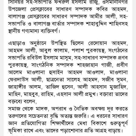
সিনিয়র সহ-সভাপতি ফখরুল ইসলাম রাজু, ওসমানীনগর
উপজেলা প্রেসক্লাবের সাধারণ সম্পাদক কবির আহমদ,
বালাগঞ্জ প্রেসক্লাবের সাধারণ সম্পাদক আমীর আলী, সহ-
সভাপতি ও বালাগঞ্জ বার্তার সম্পাদক শাহাবুদ্দিন শাহিনসহ
স্থানীয় গণ্যমান্য ব্যক্তিবর্গ।
এছাড়াও অনুষ্ঠানে উপস্থিত ছিলেন রেদোয়ান আহমদ,
আহমদ আলী, আবুল কালাম, পলাশ পুরকায়স্থ, সংগঠনের
সভাপতি রবিউল ইসলাম মাসুম, সহ-সাধারণ সম্পাদক প্রণব
পুরকায়স্থ, সাংগঠনিক সম্পাদক শাহজাহান গাজী, প্রবীণ
আলেম মাওলানা হুসাইন আহমদ আওলাদ, মাওলানা
ফেরদাউস আলী, ছাত্রনেতা সালেহ আহমদ, সজীব সুমন,
জাহাঙ্গীর আলম, তাজিদ হুসেন, আলী আহসান মুজাহিদ,
মাহিন, মাহবুব, রাহিম, এহসান আলী প্রমুখ। বক্তারা তাদের
বক্তব্যে বলেন,
সমাজ থেকে মাদক, অপরাধ ও নৈতিক অবক্ষয় দূর করতে
তরুণদের সচেতনতা বৃদ্ধি অত্যন্ত জরুরি। এ ধরনের সাধারণ
জ্ঞান প্রতিযোগিতা শিক্ষার্থীদের মেধা বিকাশে গুরুত্বপূর্ণ
ভূমিকা রাখে এবং তাদের পড়াশোনার প্রতি আগ্রহ বাড়ায়।