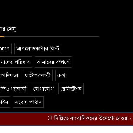
টার মেনু
ome
আপলোডকারীর লিস্ট
মাদের পরিবার
আমাদের সম্পর্কে
োপনিয়তা
ফটোগ্যালারী
বল্গ
ডিও গ্যালারী
যোগাযোগ
রেজিষ্ট্রেশন
গইন
সংবাদ পাঠান
দিল্লিতে সাংবাদিকদের উদ্দেশ্যে দেওয়া শে
Theme Developed BY
ThemesBazar.Com