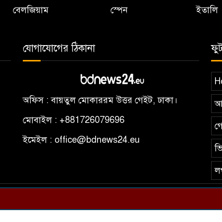
বেলজিয়াম
স্পেন
ইতালি
যোগাযোগের ঠিকানা
ফু
H
অফিস : বায়তুল মোকাররম উত্তর গেইট, ঢাকা।
আ
মোবাইল : +881726079696
গ
ইমেইল : office@bdnews24.eu
ভি
ল